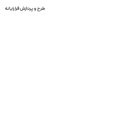
لیست اخبار و رویداد ها
BreadCrum
طرح و پردازش فرا رایانه