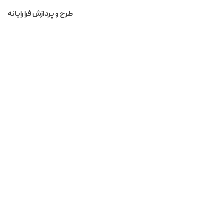
لیست اخبار و رویداد ها
BreadCrum
طرح و پردازش فرا رایانه