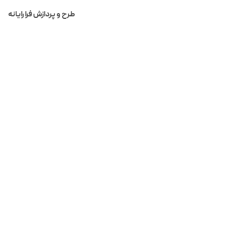
لیست اخبار و رویداد ها
BreadCrum
طرح و پردازش فرا رایانه